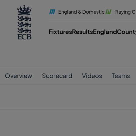
l
a
England
& Domestic
Playing
C
b
e
l
.
E
Fixtures
Results
England
Count
C
B
H
o
m
e
Overview
Scorecard
Videos
Teams