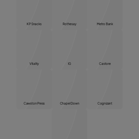
KP Snacks
Rothesay
Metro Bank
Vitality
IG
Castore
Cawston Press
Chapel Down
Cognizant